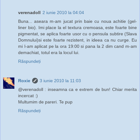
verenadoll
2 iunie 2010 la 04:04
Buna... aseara m-am jucat prin baie cu noua achitie (gel-
liner bio). Imi place la el textura cremoasa, este foarte bine
pigmentat, se aplica foarte usor cu o pensula subtire (Slava
Domnului)si este foarte rezistent, in ideea ca nu curge. Eu
mi l-am aplicat pe la ora 19:00 si pana la 2 dim cand m-am
demachiat, totul era la locul lui.
Răspundeți
Roxie
3 iunie 2010 la 11:03
@verenadoll : inseamna ca e extrem de bun! Chiar merita
incercat :)
Multumim de pareri. Te pup
Răspundeți