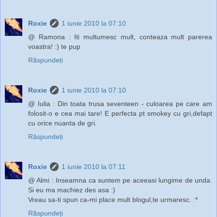
Roxie
1 iunie 2010 la 07:10
@ Ramona : Iti multumesc mult, conteaza mult parerea
voastra! :) te pup
Răspundeți
Roxie
1 iunie 2010 la 07:10
@ Iulia : Din toata trusa seventeen - culoarea pe care am
folosit-o e cea mai tare! E perfecta pt smokey cu gri,defapt
cu orice nuanta de gri.
Răspundeți
Roxie
1 iunie 2010 la 07:11
@ Almi : Inseamna ca suntem pe aceeasi lungime de unda.
Si eu ma machiez des asa :)
Vreau sa-ti spun ca-mi place mult blogul,te urmaresc. :*
Răspundeți